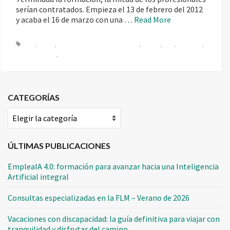
serían contratados. Empieza el 13 de febrero del 2012
y acaba el 16 de marzo con una …
Read More
CICS
,
COBOL
,
Commercial Products and Services
,
IBM DB2
,
Java
,
Languages
,
Oferta de empleo
,
Programming
CATEGORÍAS
Categorías
ÚLTIMAS PUBLICACIONES
EmpleaIA 4.0: formación para avanzar hacia una Inteligencia
Artificial integral
Consultas especializadas en la FLM – Verano de 2026
Vacaciones con discapacidad: la guía definitiva para viajar con
tranquilidad y disfrutar del camino