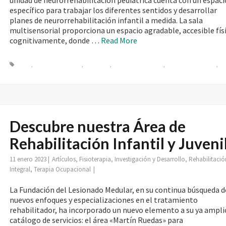
unidad de neurorrehabilitación pediátrica cuenta con un espaci
específico para trabajar los diferentes sentidos y desarrollar
planes de neurorrehabilitación infantil a medida. La sala
multisensorial proporciona un espacio agradable, accesible físi
cognitivamente, donde …
Read More
kinect
,
neurorrehabilitacion
,
Oculus Rift
,
rehabilitación infantil
,
rehabilitación integra
,
sa
multisensorial
Descubre nuestra Área de
Rehabilitación Infantil y Juveni
11 enero 2023
|
Artículos
,
Fisioterapia
,
Investigación y Desarrollo
,
Rehabilitació
Integral
,
Terapia Ocupacional
|
La Fundación del Lesionado Medular, en su continua búsqueda d
nuevos enfoques y especializaciones en el tratamiento
rehabilitador, ha incorporado un nuevo elemento a su ya ampli
catálogo de servicios: el área «Martín Ruedas» para