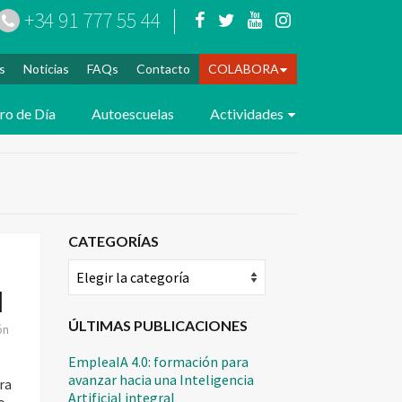
+34 91 777 55 44
s
Noticias
FAQs
Contacto
COLABORA
ro de Día
Autoescuelas
Actividades
CATEGORÍAS
Categorías
l
ÚLTIMAS PUBLICACIONES
ón
EmpleaIA 4.0: formación para
avanzar hacia una Inteligencia
ra
Artificial integral