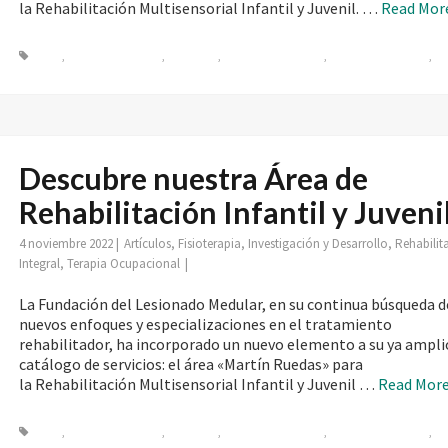
la Rehabilitación Multisensorial Infantil y Juvenil. …
Read Mor
kinect
,
neurorrehabilitacion
,
Oculus Rift
,
rehabilitación infantil
,
rehabilitación integra
,
sa
multisensorial
Descubre nuestra Área de
Rehabilitación Infantil y Juveni
4 noviembre 2022
|
Artículos
,
Fisioterapia
,
Investigación y Desarrollo
,
Rehabilit
Integral
,
Terapia Ocupacional
|
La Fundación del Lesionado Medular, en su continua búsqueda d
nuevos enfoques y especializaciones en el tratamiento
rehabilitador, ha incorporado un nuevo elemento a su ya ampli
catálogo de servicios: el área «Martín Ruedas» para
la Rehabilitación Multisensorial Infantil y Juvenil …
Read Mor
kinect
,
neurorrehabilitacion
,
Oculus Rift
,
rehabilitación infantil
,
rehabilitación integra
,
sa