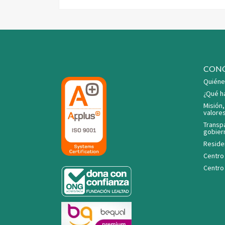
CON
Quiéne
¿Qué h
Misión,
valore
Transp
gobier
Reside
Centro
Centro