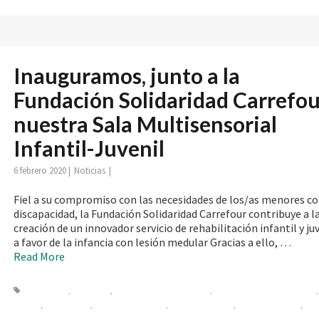
multisensorial
Inauguramos, junto a la
Fundación Solidaridad Carrefou
nuestra Sala Multisensorial
Infantil-Juvenil
6 febrero 2020
|
Noticias
|
Fiel a su compromiso con las necesidades de los/as menores c
discapacidad, la Fundación Solidaridad Carrefour contribuye a l
creación de un innovador servicio de rehabilitación infantil y ju
a favor de la infancia con lesión medular Gracias a ello, …
Read More
daño cerebral
,
fisioterapia
,
Fundacion lesionado medular
,
fundación solidaridad carrefour
medular
,
rehabilitacion
,
rehabilitación infantil
,
sala multifuncional
,
sala multisensorial
,
tera