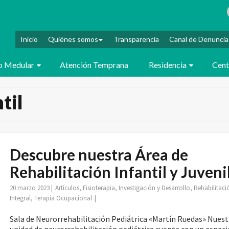
Inicio
Quiénes somos
Transparencia
Canal de Denuncia
o Medular
Atención Temprana
Residencia
Cent
til
Descubre nuestra Área de
Rehabilitación Infantil y Juveni
20 marzo 2023
|
Artículos
,
Fisioterapia
,
Investigación y Desarrollo
,
Rehabilitaci
Integral
,
Terapia Ocupacional
|
Sala de Neurorrehabilitación Pediátrica «Martín Ruedas» Nuest