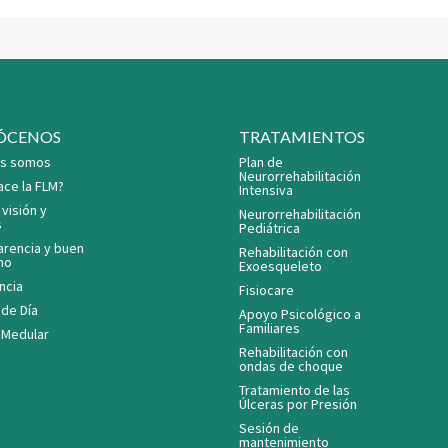
ocupacional
ÓCENOS
TRATAMIENTOS
s somos
Plan de
Neurorrehabilitación
ace la FLM?
Intensiva
 visión y
Neurorrehabilitación
s
Pediátrica
arencia y buen
Rehabilitación con
no
Exoesqueleto
ncia
Fisiocare
 de Día
Apoyo Psicológico a
Familiares
 Medular
Rehabilitación con
ondas de choque
Tratamiento de las
Úlceras por Presión
Sesión de
mantenimiento